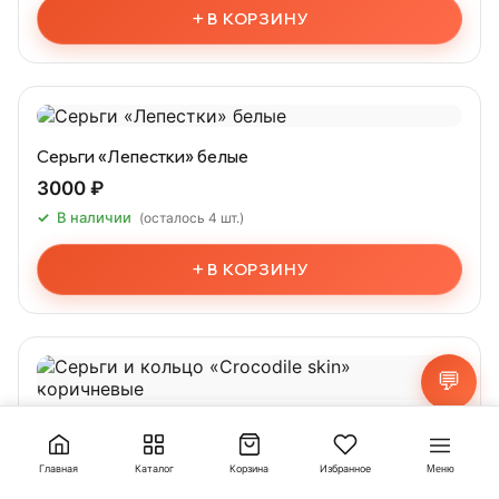
+
В КОРЗИНУ
Серьги «Лепестки» белые
3000 ₽
В наличии
(осталось 4 шт.)
+
В КОРЗИНУ
💬
Серьги и кольцо «Crocodile skin» коричневые
4500 ₽
Главная
Каталог
Корзина
Избранное
Меню
В наличии
(осталось 2 шт.)